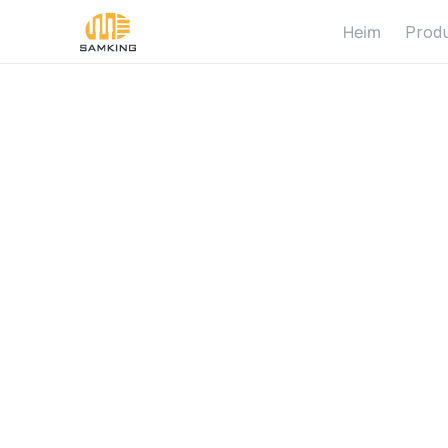
Heim
Prod
T
e
c
h
T
r
e
n
d