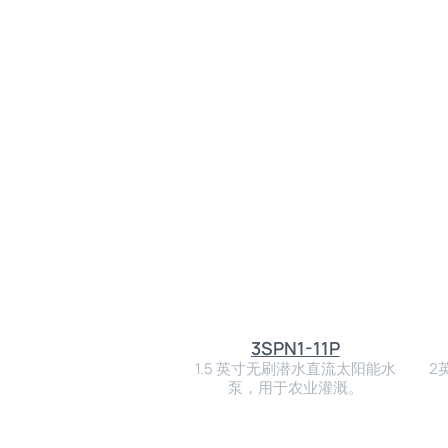
3SPN1-11P
1.5 英寸无刷潜水直流太阳能水
2
泵，用于农业灌溉。