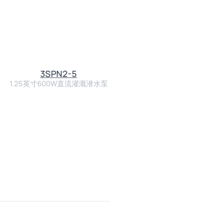
3SPN2-5
1.25英寸600W直流灌溉潜水泵