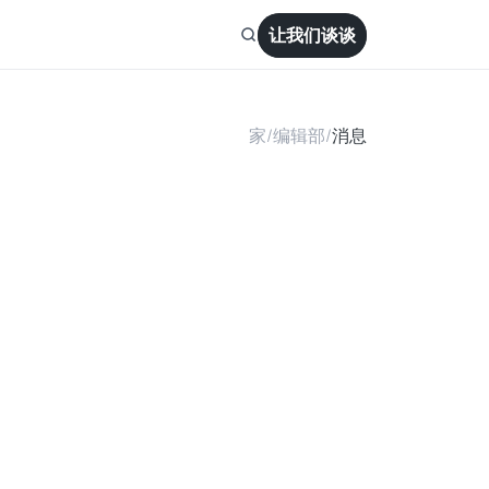
让我们谈谈
家
/
编辑部
/
消息
l
d
B
e
e
n
S
o
l
a
r