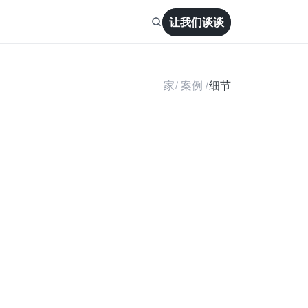
让我们谈谈
家
/
 案例 
/
细节
b
l
e
s
b
i
a