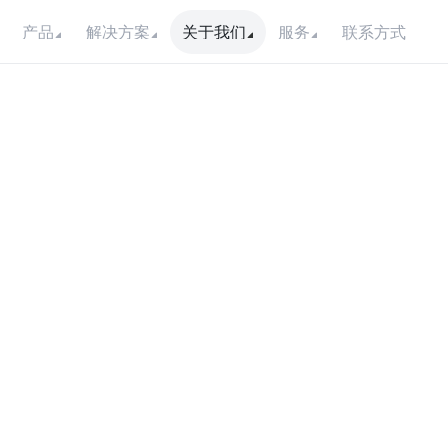
联系方式
产品
解决方案
关于我们
服务
m
b
a
s
S
u
m
e
r
g
i
o
l
a
r
e
s
C
o
l
o
m
日期
地点
2024年6月25日
哥伦比亚