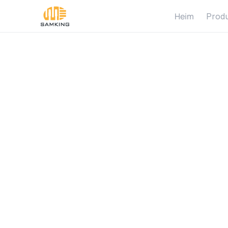
Heim
Prod
W
h
a
T
y
p
e
s