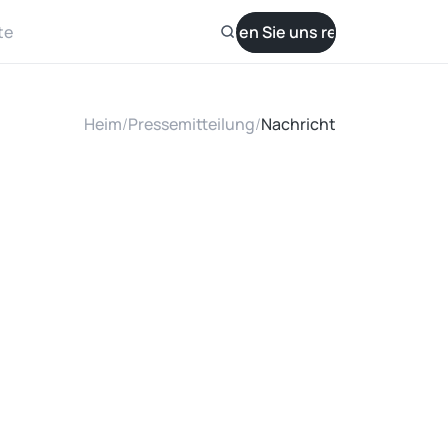
te
Lassen Sie uns reden
Heim
/
Pressemitteilung
/
Nachricht
n
a
S
o
l
a
r
r
a
l