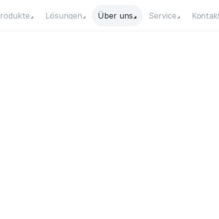
Kontak
rodukte
Lösungen
Über uns
Service
W
h
a
t
A
r
e
t
h
e
M
a
i
e
n
g
e
s
o
f
U
s
i
n
g
r
f
a
c
e
P
u
m
p
i
n
R
u