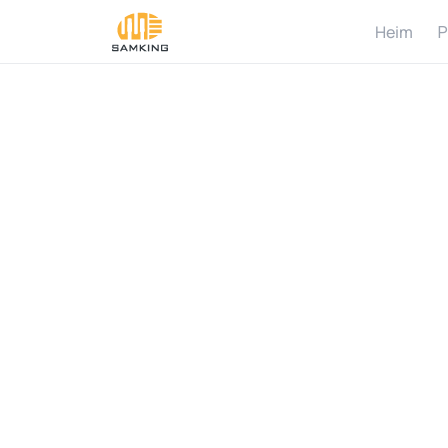
Heim
P
C
h
a
l
l
S
u