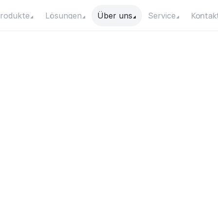
Kontak
rodukte
Lösungen
Über uns
Service
a
t
a
r
e
t
h
e
T
y
p
e
s
o
p
s
u
s
e
d
f
o
r
I
r
r
i
g
a
n
d
W
e
l
l
s
?
Datum
Kategorie
24. Juli 2025