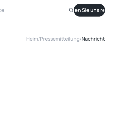
te
Lassen Sie uns reden
Heim
/
Pressemitteilung
/
Nachricht
f
2
H
P
a
t
i
o
n