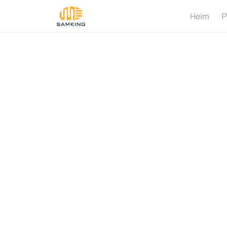
Heim
P
W
h
P
u
m