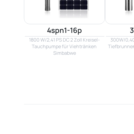
4spn1-16p
3
1800 W/2,41 PS DC 2 Zoll Kreisel-
300W/0,40 
Tauchpumpe für Viehtränken 
Tiefbrunne
Simbabwe
Name*