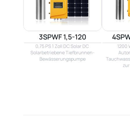
3SPWF 1,5-120
4SPW
0,75 PS 1 Zoll DC Solar DC 
1200 W
Solarbetriebene Tiefbrunnen-
Autom
Bewässerungspumpe
Tauchwasse
zu