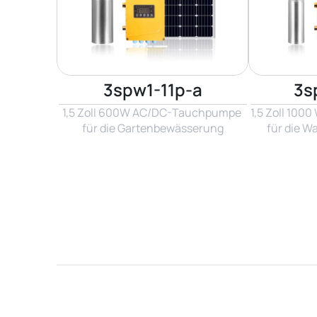
3spw1-11p-a
3s
1,5 Zoll 600W AC/DC-Tauchpumpe 
1,5 Zoll 10
für die Gartenbewässerung
für die W