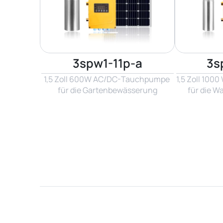
3spw1-11p-a
3s
1,5 Zoll 600W AC/DC-Tauchpumpe 
1,5 Zoll 10
für die Gartenbewässerung
für die W