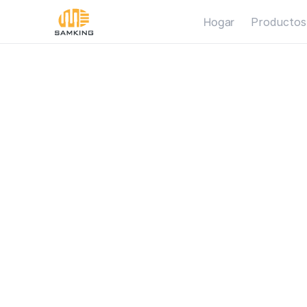
Hogar
Productos
S
o
l
a
I
r
r
i
g