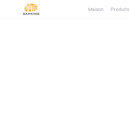
Maison
Produit
B
o
m
S
o
l