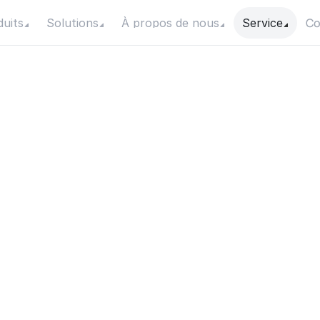
Co
duits
Solutions
À propos de nous
Service
Ton
Ordres
euille de rou