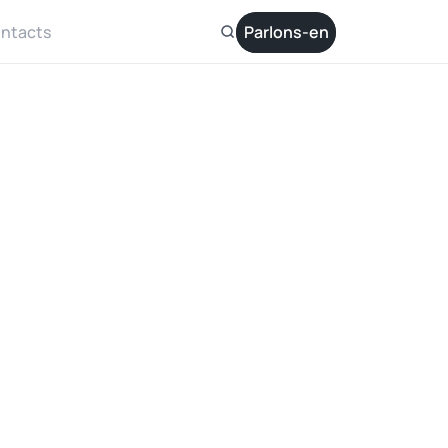
ntacts
Parlons-en
te