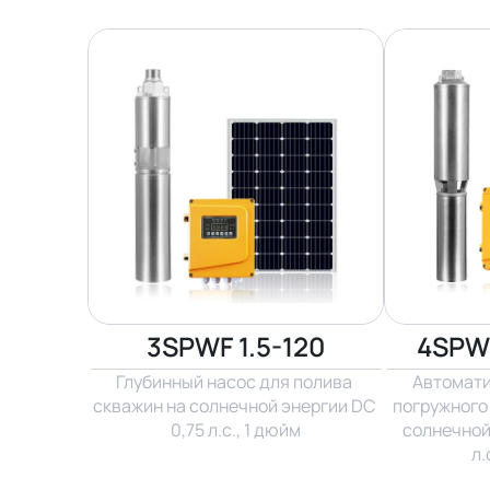
3SPWF 1.5-120
4SPW3
Глубинный насос для полива 
Автомати
скважин на солнечной энергии DC 
погружного 
0,75 л.с., 1 дюйм
солнечной 
л.