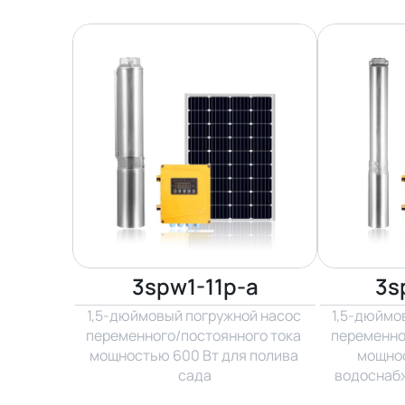
3spw1-11p-a
3s
1,5-дюймовый погружной насос 
1,5-дюймо
переменного/постоянного тока 
переменно
мощностью 600 Вт для полива 
мощнос
сада
водоснабж