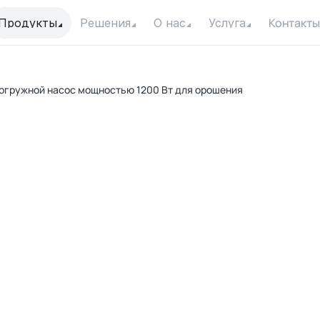
Контакты
Продукты
Решения
О нас
Услуга
огружной насос мощностью 1200 Вт для орошения
п
Вла
Мак
Мак
Кон
Дви
Ф