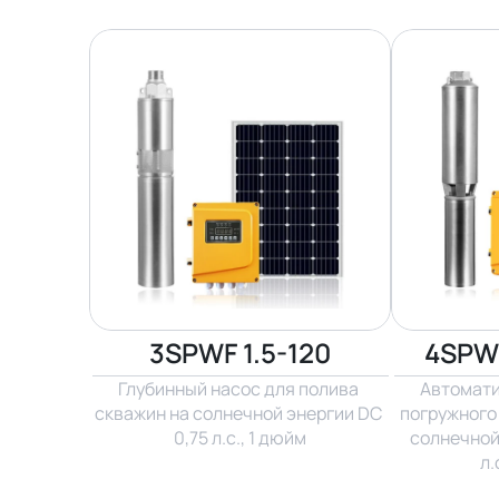
3SPWF 1.5-120
4SPW3
Глубинный насос для полива 
Автомати
скважин на солнечной энергии DC 
погружного 
0,75 л.с., 1 дюйм
солнечной 
л.