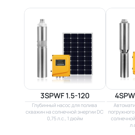
3SPWF 1.5-120
4SPW3
Глубинный насос для полива 
Автомати
скважин на солнечной энергии DC 
погружного 
0,75 л.с., 1 дюйм
солнечной 
л.