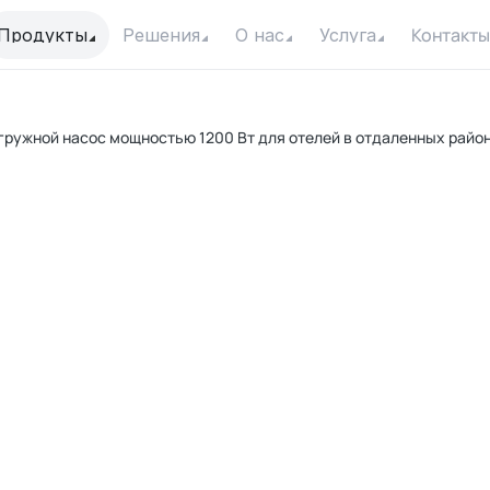
Контакты
Продукты
Решения
О нас
Услуга
ружной насос мощностью 1200 Вт для отелей в отдаленных райо
п
Вла
Мак
Мак
Кон
Дви
Ф