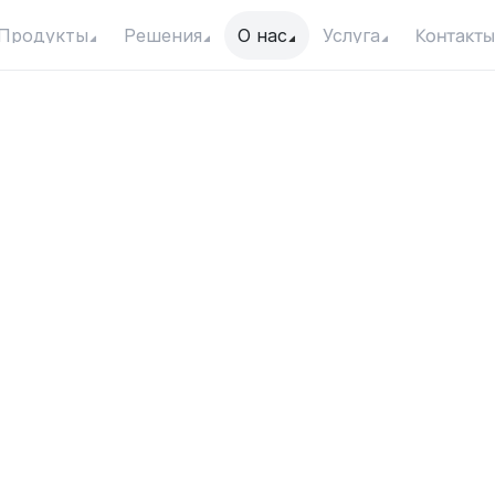
Контакты
Продукты
Решения
О нас
Услуга
o
l
a
r
S
u
r
f
a
c
e
P
u
g
r
a
t
e
d
I
n
t
o
E
x
i
i
g
a
t
i
o
n
S
y
s
t
e
Дата
Категория
8 декабря 2025 г.