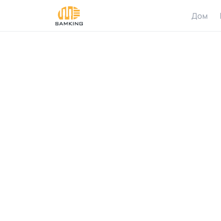
Дом
C
a
n
S
I
n
t
e
I
r
r