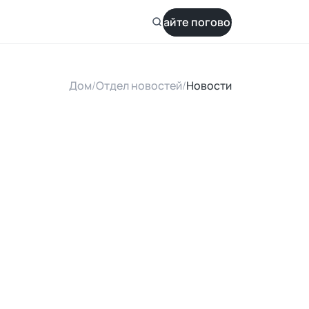
Давайте поговорим
Дом
/
Отдел новостей
/
Новости
m
p
s
B
e
s
t
i
n
g
m
s
?