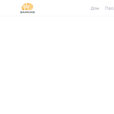
Дом
Про
C
h
o
S
o
l
F
o