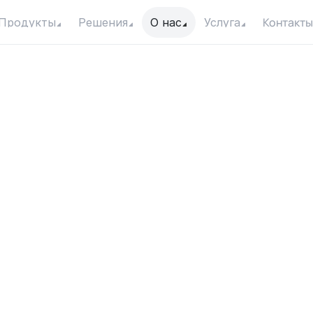
Контакты
Продукты
Решения
О нас
Услуга
h
M
o
t
o
r
i
s
U
s
e
d
i
W
a
t
e
r
P
u
m
p
?
Дата
Категория
20 октября 2025 г.
Продукт