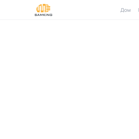
Дом
W
h
i
c