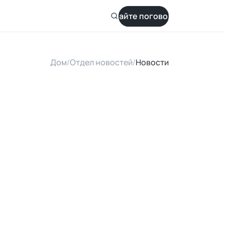
Давайте поговорим
Дом
/
Отдел новостей
/
Новости
n
S
o
l
a
r