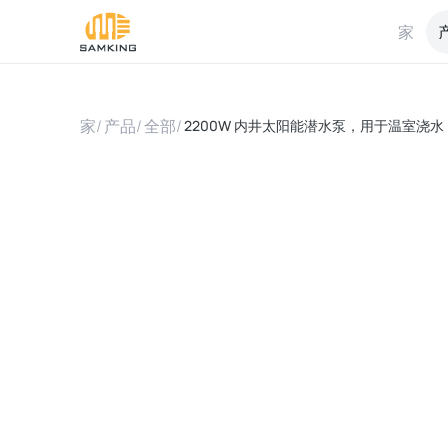
家
家
/
产品
/
全部
/
2200W 内井太阳能潜水泵，用于温室浇水