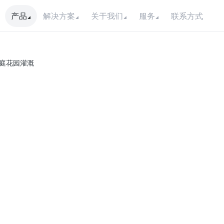
联系方式
产品
解决方案
关于我们
服务
家庭花园灌溉
交
力
马
最
控
发