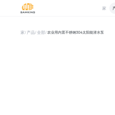
家
家
/
产品
/
全部
/
农业用内置不锈钢304太阳能潜水泵