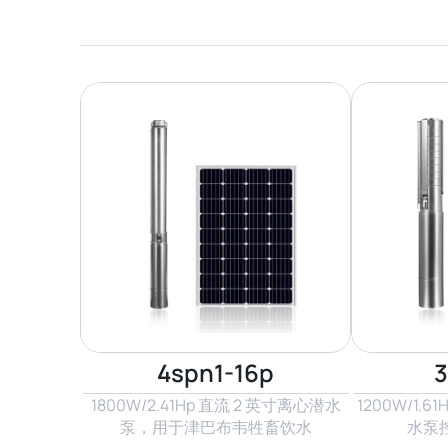
4spn1-16p
3
1800W/2.41Hp 直流 2 英寸离心潜水
1200W/1.
泵，用于津巴布韦牲畜饮水
水泵