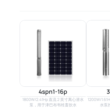
4spn1-16p
3
1800W/2.41Hp 直流 2 英寸离心潜水
1200W/1.
泵，用于津巴布韦牲畜饮水
水泵