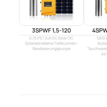
3SPWF 1,5-120
4SPW
0,75 PS 1 Zoll DC Solar DC 
1200 W
Solarbetriebene Tiefbrunnen-
Autom
Bewässerungspumpe
Tauchwasse
zu