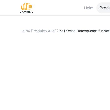
Heim
Prod
Heim
/
Produkt
/
Alle
/
2 Zoll Kreisel-Tauchpumpe für Na