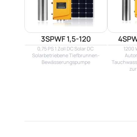
3SPWF 1,5-120
4SPW
0,75 PS 1 Zoll DC Solar DC 
1200 W
Solarbetriebene Tiefbrunnen-
Autom
Bewässerungspumpe
Tauchwasse
zu