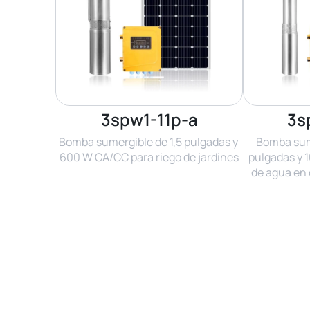
3spw1-11p-a
3s
Bomba sumergible de 1,5 pulgadas y 
Bomba sume
600 W CA/CC para riego de jardines
pulgadas y 1
de agua en 