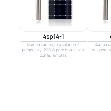
4sp14-1
Bomba sumergible solar de 2 
Bomba sum
pulgadas y 1200 W para hoteles en 
pulgadas y
zonas remotas