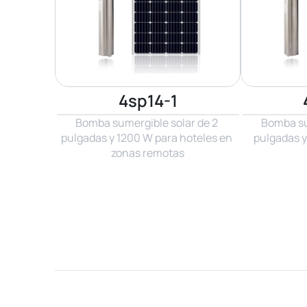
4sp14-1
Bomba sumergible solar de 2 
Bomba sum
pulgadas y 1200 W para hoteles en 
pulgadas y
zonas remotas