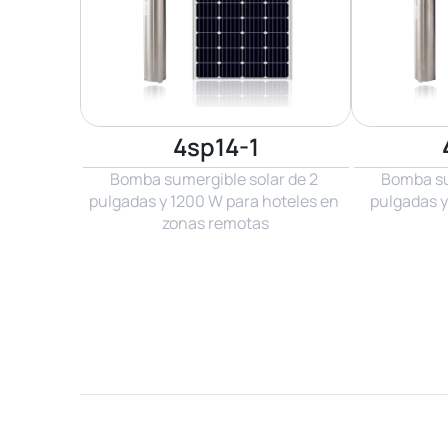
4sp14-1
Bomba sumergible solar de 2 
Bomba sum
pulgadas y 1200 W para hoteles en 
pulgadas y
zonas remotas