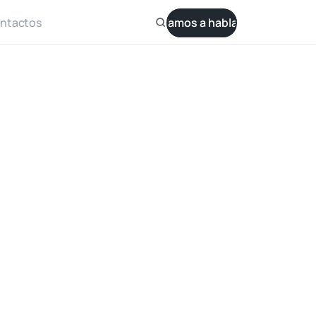
ntactos
Vamos a hablar
orriente continua
2″
Centrífugo
rza:
3000W
beza máxima:
135 METROS
jo máximo:
14,3 m³/h
trolador:
Interno
or:
Lleno de agua, PMSM
aracterísticas: