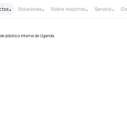
Co
ctos
Soluciones
Sobre nosotros
Servicio
de plástico interna de Uganda
c
Fue
Ca
Flu
Con
Mot
C