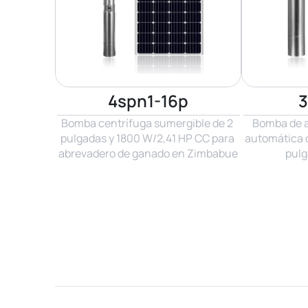
4spn1-16p
3
Bomba centrífuga sumergible de 2 
Bomba de a
pulgadas y 1800 W/2,41 HP CC para 
automática d
abrevadero de ganado en Zimbabue
pulg