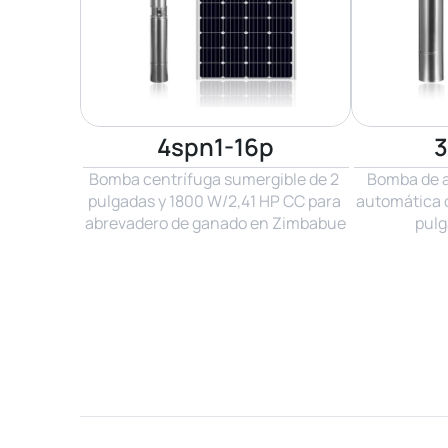
4spn1-16p
3
Bomba centrífuga sumergible de 2 
Bomba de a
pulgadas y 1800 W/2,41 HP CC para 
automática d
abrevadero de ganado en Zimbabue
pulg