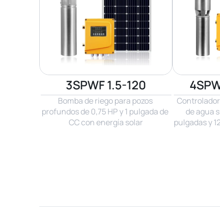
3SPWF 1.5-120
4SPW
Bomba de riego para pozos 
Controlador
profundos de 0,75 HP y 1 pulgada de 
de agua s
CC con energía solar
pulgadas y 1