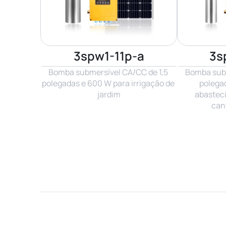
3spw1-11p-a
3s
Bomba submersível CA/CC de 1,5 
Bomba subm
polegadas e 600 W para irrigação de 
polegad
jardim
abastec
can