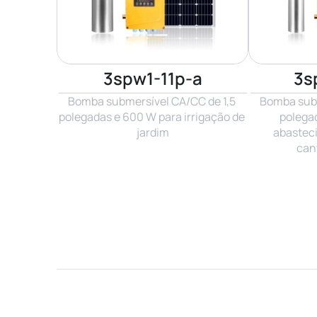
3spw1-11p-a
3s
Bomba submersível CA/CC de 1,5 
Bomba subm
polegadas e 600 W para irrigação de 
polegad
jardim
abastec
can