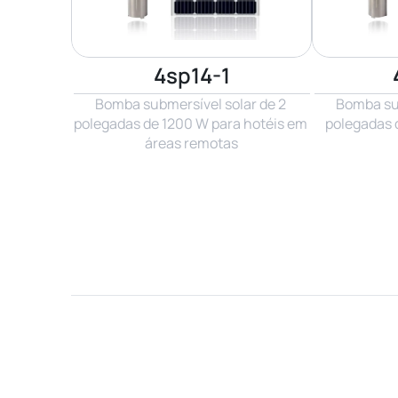
4sp14-1
Bomba submersível solar de 2 
Bomba sub
polegadas de 1200 W para hotéis em 
polegadas 
áreas remotas
Nome*