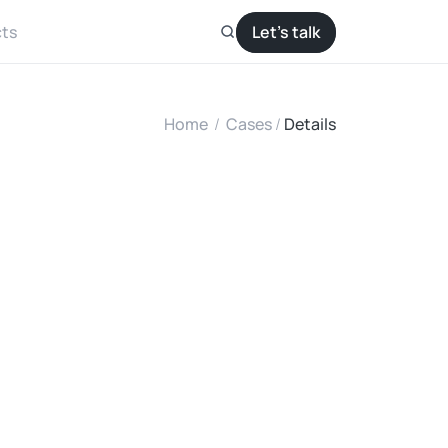
ts
Let’s talk
Home
/
Cases
/ 
Details
M
a
l
i