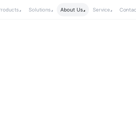
Contac
roducts
Solutions
About Us
Service
o
m
p
e
S
o
l
a
i
r
e
a
u
Date
Location
21 February 2024
Mali