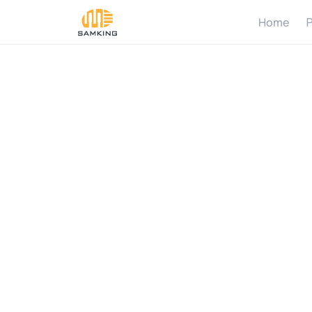
Home
P
P